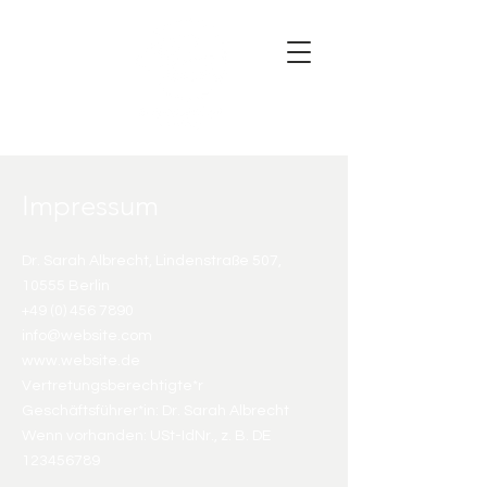
Impressum
Dr. Sarah Albrecht, Lindenstraße 507,
10555 Berlin
+49 (0) 456 7890
info@website.com
www.website.de
Vertretungsberechtigte*r
Geschäftsführer*in: Dr. Sarah Albrecht
Wenn vorhanden: USt-IdNr., z. B. DE
123456789