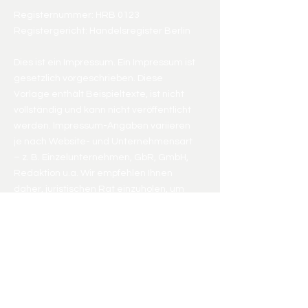
Registernummer: HRB 0123
Registergericht: Handelsregister Berlin
Dies ist ein Impressum. Ein Impressum ist
gesetzlich vorgeschrieben. Diese
Vorlage enthält Beispieltexte, ist nicht
vollständig und kann nicht veröffentlicht
werden. Impressum-Angaben variieren
je nach Website- und Unternehmensart
– z. B. Einzelunternehmen, GbR, GmbH,
Redaktion u.a. Wir empfehlen Ihnen
daher, juristischen Rat einzuholen, um
besser zu verstehen, welche Details Ihr
Impressum beinhalten muss.
Meike Turda​
Kohlhof 4, 69198 Schriesheim