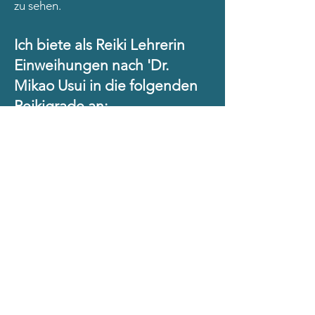
zu sehen.
Ich biete als Reiki Lehrerin
Einweihungen nach 'Dr.
Mikao Usui in die folgenden
Reikigrade an:
1. Reikigrad - Shoden
Hier werden die Kanäle für die
Heilenergie geöffnet, man kann sich
und andere behandeln und erfährt
selbst einen tiefen körperlichen
Reinigungsprozess.
Tagesseminar 280,-€ inkl. Mwst.
2. Grad - Okuden
Verstärkung der Energie, Erweiterung
über die emotionale- und mentalen