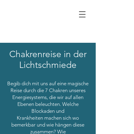
Chakrenreise in der
Lichtschmiede
Begib dich mit uns auf eine magische
Reise durch die 7 Chakren unseres
Energiesystems, die wir auf allen
Ebenen beleuchten. Welche
Blockaden und
Krankheiten machen sich wo
bemerkbar und wie hängen diese
zusammen? Wie